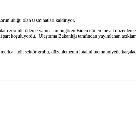
unluluğu olan tazminatları kaldırıyor.
lculara zorunlu ödeme yapmasını öngören Biden dönemine ait düzenlemey
i şart koşuluyordu. Ulaştırma Bakanlığı tarafından yayımlanan açıklam
erica” adlı sektör grubu, düzenlemenin iptalini memnuniyetle karşıladığ