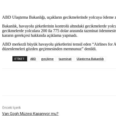
ABD Ulaştırma Bakanlığı, uçakların gecikmelerinde yolcuya ödeme zor
Bakanlık, havayolu şirketlerinin kontrolü altındaki gecikmelerde yo
gecikmelerde yolculara 200 ila 775 dolar arasında tazminat ödenmesin
kararın gerekçesi hakkında açıklama yapmadı.
ABD merkezli büyük havayolu şirketlerini temsil eden “Airlines for Am
düzenlemeleri gözden geçirmesinden memnunuz” denildi.
ETIKET:
ABD
geçikme
tazminat
Ulaştırma Bakanlığı
Paylaş
Önceki İçerik
Van Gogh Müzesi Kapanıyor mu?