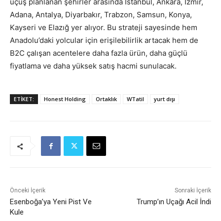
uçuş planlanan şehirler arasında İstanbul, Ankara, İzmir,
Adana, Antalya, Diyarbakır, Trabzon, Samsun, Konya,
Kayseri ve Elazığ yer alıyor. Bu strateji sayesinde hem
Anadolu’daki yolcular için erişilebilirlik artacak hem de
B2C çalışan acentelere daha fazla ürün, daha güçlü
fiyatlama ve daha yüksek satış hacmi sunulacak.
ETIKET:
Honest Holding
Ortaklık
WTatil
yurt dışı
Önceki İçerik
Sonraki İçerik
Esenboğa’ya Yeni Pist Ve
Trump’ın Uçağı Acil İndi
Kule