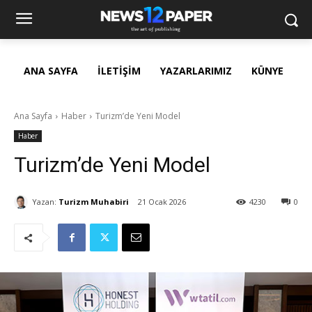
ANA SAYFA
İLETIŞIM
YAZARLARIMIZ
KÜNYE
Ana Sayfa
Haber
Turizm’de Yeni Model
Haber
Turizm’de Yeni Model
Yazan:
Turizm Muhabiri
21 Ocak 2026
4230
0