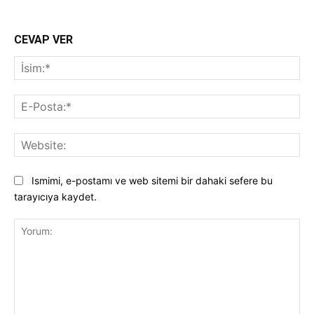
CEVAP VER
İsi
E-
Pos
Web
Ismimi, e-postamı ve web sitemi bir dahaki sefere bu
tarayıcıya kaydet.