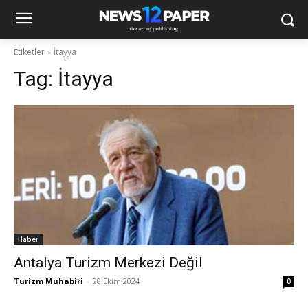
Etiketler
İtayya
Tag:
İtayya
Haber
Antalya Turizm Merkezi Değil
Turizm Muhabiri
-
28 Ekim 2024
0