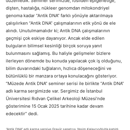
düzenledik. Seminer serimizde, fosilden epigenetiğe,
dişten, hastalığa, nükleer genomdan mitokondriyel
genoma kadar “Antik DNA” farklı yönüyle aktarılmaya
çalışılırken “Antik DNA” çalışmalarının etik yönü de ele
alındı. Unutulmamalıdır ki; Antik DNA çalışmalarının
geçmişi çok eskiye dayanıyor. Ancak elde edilen
bulguların bilimsel kesinliği birçok soruya yanıt
bulunmasını sağlamış. Bu haliyle gelişmeler bizlere
ilerleyen dönemde bu konuda yapılacak çok iş olduğunu,
bilim duvarındaki tuğlaların, hızlıca döşeneceğini ve
bütünlüklü bir manzara ortaya konulacağını gösteriyor.
“Müzede Antik DNA” seminer serisi ile birlikte “Antik DNA”
adlı karma sergimizde var. Sergimiz de İstanbul
Üniversitesi Rıdvan Çelikel Arkeoloji Müzesi’nde
gösterimine 15 Ocak 2025 tarihine kadar devam
edecektir” dedi.
“Antik DNA” adlı karma sergiye Gravür sanatçısı Yeşim Kalaycıoğlu’da katıldı.