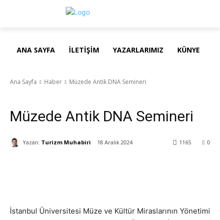
ANA SAYFA
İLETIŞIM
YAZARLARIMIZ
KÜNYE
Ana Sayfa
Haber
Müzede Antik DNA Semineri
Haber
Uncategorized
Müzede Antik DNA Semineri
Yazan:
Turizm Muhabiri
18 Aralık 2024
1165
0
İstanbul Üniversitesi Müze ve Kültür Miraslarının Yönetimi