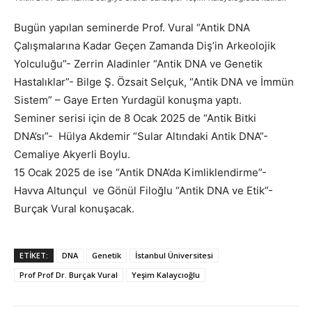
Bugün yapılan seminerde Prof. Vural “Antik DNA
Çalışmalarına Kadar Geçen Zamanda Diş’in Arkeolojik
Yolculuğu”- Zerrin Aladinler “Antik DNA ve Genetik
Hastalıklar”- Bilge Ş. Özsait Selçuk, “Antik DNA ve İmmün
Sistem” – Gaye Erten Yurdagül konuşma yaptı.
Seminer serisi için de 8 Ocak 2025 de “Antik Bitki
DNA’sı”- Hülya Akdemir “Sular Altındaki Antik DNA”-
Cemaliye Akyerli Boylu.
15 Ocak 2025 de ise “Antik DNA’da Kimliklendirme”-
Havva Altunçul ve Gönül Filoğlu “Antik DNA ve Etik”-
Burçak Vural konuşacak.
ETIKET:
DNA
Genetik
İstanbul Üniversitesi
Prof Prof Dr. Burçak Vural
Yeşim Kalaycıoğlu