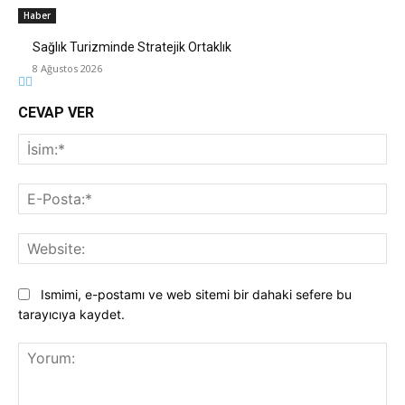
Haber
Sağlık Turizminde Stratejik Ortaklık
8 Ağustos 2026
CEVAP VER
İsi
E-
Pos
Web
Ismimi, e-postamı ve web sitemi bir dahaki sefere bu
tarayıcıya kaydet.