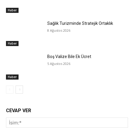
Haber
Sağlık Turizminde Stratejik Ortaklık
8 Ağustos 2026
Haber
Boş Valize Bile Ek Ücret
5 Ağustos 2026
Haber
CEVAP VER
İsi