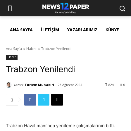
ANA SAYFA
İLETIŞIM
YAZARLARIMIZ
KÜNYE
Ana Sayfa
Haber
Trabzon Yenilendi
Haber
Trabzon Yenilendi
Yazan:
Turizm Muhabiri
23 Ağustos 2024
824
0
Trabzon Havalimanı’nda yenileme çalışmalarının bitti.